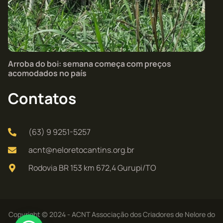
Arroba do boi: semana começa com preços
acomodados no país
Contatos
(63) 9 9251-5257
acnt@neloretocantins.org.br
Rodovia BR 153 km 672,4 Gurupi/TO
Copyright © 2024 - ACNT Associação dos Criadores de Nelore do