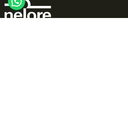
A nossa Missão é representar e defender os
interesses dos criadores da raça NELORE, em todo
o Estado do Tocantins, promovendo e valorizando
a sua carne e o seu melhoramento genético.
Menu