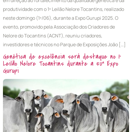
em direção ao fortalecimento da qualidade genética e da
produtividade com o 1º Leilão Nelore Tocantins, realizado
neste domingo (1º/06), durante a Expo Gurupi 2025. O
evento, promovido pela Associação dos Criadores de
Nelore do Tocantins (ACNT), reuniu criadores,
investidores e técnicos no Parque de Exposições João […]
Genética de excelência será destaque no 1º
Leilão Nelore Tocantins durante a 50ª Expo
Gurupi