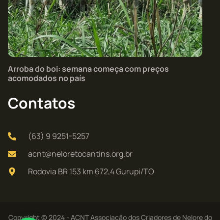
Arroba do boi: semana começa com preços
acomodados no país
Contatos
(63) 9 9251-5257
acnt@neloretocantins.org.br
Rodovia BR 153 km 672,4 Gurupi/TO
Copyright © 2024 - ACNT Associação dos Criadores de Nelore do