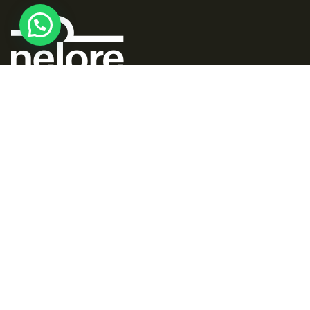
A nossa Missão é representar e defender os
interesses dos criadores da raça NELORE, em todo
o Estado do Tocantins, promovendo e valorizando
a sua carne e o seu melhoramento genético.
Menu