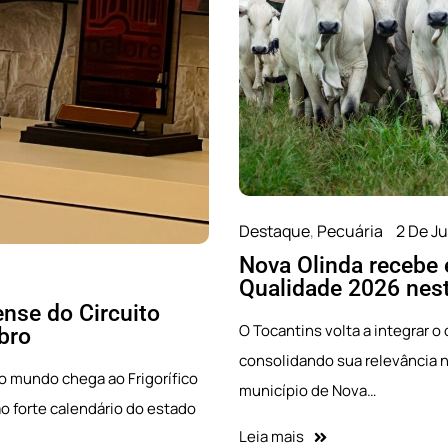
o Circuito Nelore de
Destaque
,
Imprensa
24 De 
Gurupi sedia terceir
Nelore de Qualidade em 2026,
Nelore de Qualidad
 próximo dia 2 de junho, o
Maior campeonato de avaliaçã
Cooperfrigu no dia 10 de sete
após etapa em Nova Olinda.…