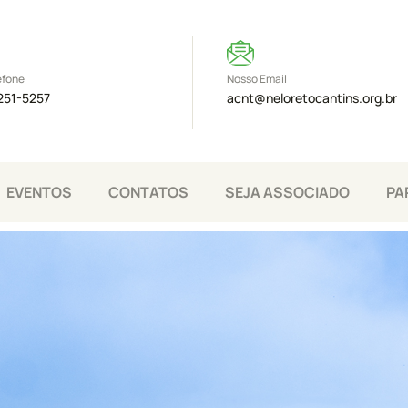
efone
Nosso Email
251-5257
acnt@neloretocantins.org.br
EVENTOS
CONTATOS
SEJA ASSOCIADO
PA