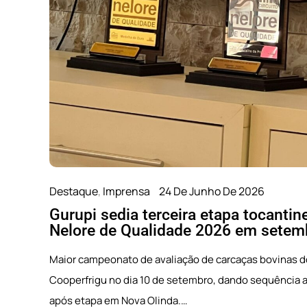
Destaque
,
Pecuária
2 De Junho De 2026
Nova Olinda recebe etapa nacional d
Qualidade 2026 nesta segunda-feira
O Tocantins volta a integrar o calendário do Circuito 
consolidando sua relevância na pecuária brasileira. No
ífico
município de Nova…
stado
Leia mais